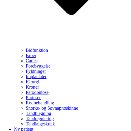
Bidfunktion
Broer
Caries
Forebyggelse
Fyldninger
Implantater
Kirurgi
Kroner
Parodontose
Proteser
Rodbehandling
Snorke- og Søvnapnøskinne
Tandblegning
Tandregulering
Tandlægeskræk
Ny patient