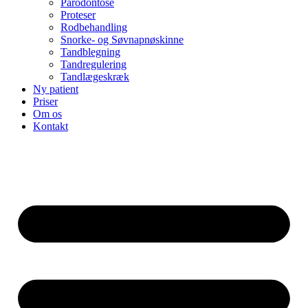
Parodontose
Proteser
Rodbehandling
Snorke- og Søvnapnøskinne
Tandblegning
Tandregulering
Tandlægeskræk
Ny patient
Priser
Om os
Kontakt