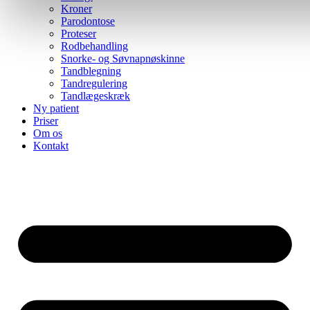
Kroner
Parodontose
Proteser
Rodbehandling
Snorke- og Søvnapnøskinne
Tandblegning
Tandregulering
Tandlægeskræk
Ny patient
Priser
Om os
Kontakt