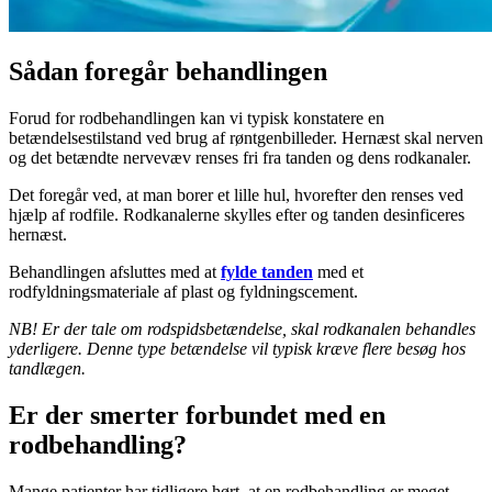
Sådan foregår behandlingen
Forud for rodbehandlingen kan vi typisk konstatere en
betændelsestilstand ved brug af røntgenbilleder. Hernæst skal nerven
og det betændte nervevæv renses fri fra tanden og dens rodkanaler.
Det foregår ved, at man borer et lille hul, hvorefter den renses ved
hjælp af rodfile. Rodkanalerne skylles efter og tanden desinficeres
hernæst.
Behandlingen afsluttes med at
fylde tanden
med et
rodfyldningsmateriale af plast og fyldningscement.
NB! Er der tale om rodspidsbetændelse, skal rodkanalen behandles
yderligere. Denne type betændelse vil typisk kræve flere besøg hos
tandlægen.
Er der smerter forbundet med en
rodbehandling?
Mange patienter har tidligere hørt, at en rodbehandling er meget