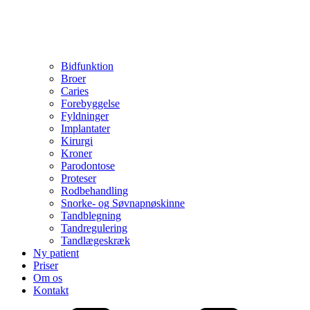
Bidfunktion
Broer
Caries
Forebyggelse
Fyldninger
Implantater
Kirurgi
Kroner
Parodontose
Proteser
Rodbehandling
Snorke- og Søvnapnøskinne
Tandblegning
Tandregulering
Tandlægeskræk
Ny patient
Priser
Om os
Kontakt