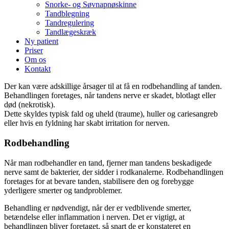
Snorke- og Søvnapnøskinne
Tandblegning
Tandregulering
Tandlægeskræk
Ny patient
Priser
Om os
Kontakt
Der kan være adskillige årsager til at få en rodbehandling af tanden.
Behandlingen foretages, når tandens nerve er skadet, blotlagt eller
død (nekrotisk).
Dette skyldes typisk fald og uheld (traume), huller og cariesangreb
eller hvis en fyldning har skabt irritation for nerven.
Rodbehandling
Når man rodbehandler en tand, fjerner man tandens beskadigede
nerve samt de bakterier, der sidder i rodkanalerne. Rodbehandlingen
foretages for at bevare tanden, stabilisere den og forebygge
yderligere smerter og tandproblemer.
Behandling er nødvendigt, når der er vedblivende smerter,
betændelse eller inflammation i nerven. Det er vigtigt, at
behandlingen bliver foretaget, så snart de er konstateret en