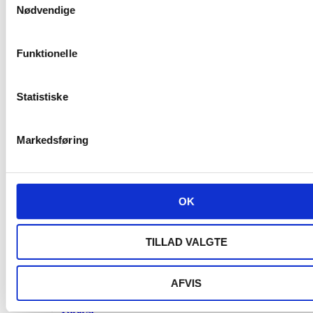
Nødvendige
Funktionelle
Statistiske
Markedsføring
OK
Bidfunktion
TILLAD VALGTE
Broer
Caries
Forebyggelse
AFVIS
Fyldninger
Implantater
Kirurgi