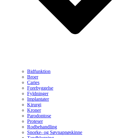
Bidfunktion
Broer
Caries
Forebyggelse
Fyldninger
Implantater
Kirurgi
Kroner
Parodontose
Proteser
Rodbehandling
Snorke- og Søvnapnøskinne
Tandblegning